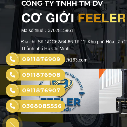
CÔNG TY TNHH TM DV
CƠ GIỚI
FEELER
Mã số thuế：3702815961
Địa chỉ: Số 1/DC62/64-66 Tổ 11, Khu phố Hòa Lân 
Thành phố Hồ Chí Minh
0911876909
Email: feelerforklift_tw@163.com
0911876908
0911876907
0368085556