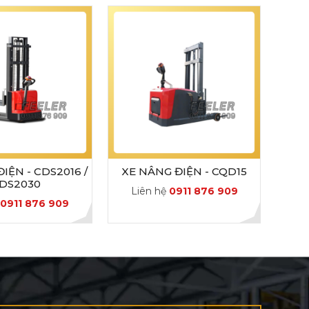
IỆN - CDS2016 /
XE NÂNG ĐIỆN - CQD15
DS2030
Liên hệ
0911 876 909
ệ
0911 876 909