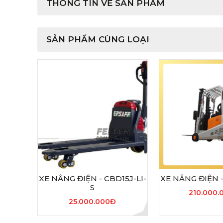
THÔNG TIN VỀ SẢN PHẨM
SẢN PHẨM CÙNG LOẠI
XE NÂNG ĐIỆN - CBD15J-LI-
XE NÂNG ĐIỆN 
S
210.000.
25.000.000Đ