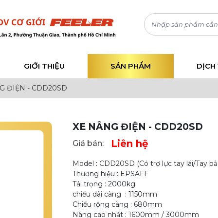
GIỚI THIỆU
SẢN PHẨM
DỊCH
G ĐIỆN - CDD20SD
XE NÂNG ĐIỆN - CDD20SD
Liên hệ
Giá bán:
Model : CDD20SD (Có trợ lực tay lái/Tay bả
Thương hiệu : EPSAFF
Tải trọng : 2000kg
chiều dài càng : 1150mm
Chiều rộng càng : 680mm
Nâng cao nhất : 1600mm / 3000mm