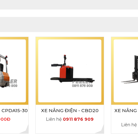
- CPDA15-30
XE NÂNG ĐIỆN - CBD20
XE NÂNG 
000Đ
Liên hệ
0911 876 909
Liên h