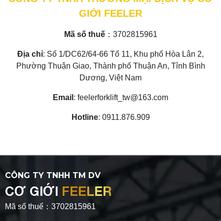
GIỚI FEELER
Mã số thuế
：3702815961
Địa chỉ
: Số 1/DC62/64-66 Tổ 11, Khu phố Hòa Lân 2,
Phường Thuận Giao, Thành phố Thuận An, Tỉnh Bình
Dương, Việt Nam
Email
: feelerforklift_tw@163.com
Hotline
: 0911.876.909
CÔNG TY TNHH TM DV
CƠ GIỚI
FEELER
Mã số thuế：3702815961