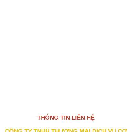
THÔNG TIN LIÊN HỆ
CÔNG TY TNHH THƯƠNG MẠI DỊCH VỤ CƠ