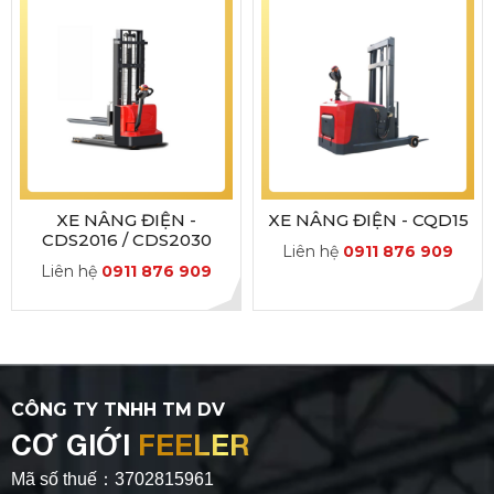
XE NÂNG ĐIỆN -
XE NÂNG ĐIỆN - CQD15
CDS2016 / CDS2030
Liên hệ
0911 876 909
Liên hệ
0911 876 909
CÔNG TY TNHH TM DV
CƠ GIỚI
FEELER
Mã số thuế：3702815961