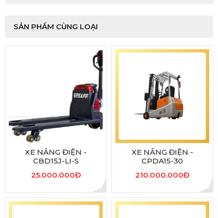
SẢN PHẨM CÙNG LOẠI
XE NÂNG ĐIỆN -
XE NÂNG ĐIỆN -
CBD15J-LI-S
CPDA15-30
25.000.000Đ
210.000.000Đ