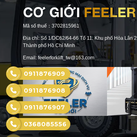
CƠ GIỚI
FEELER
Mã số thuế：3702815961
Địa chỉ: Số 1/DC62/64-66 Tổ 11, Khu phố Hòa Lân 
Thành phố Hồ Chí Minh
Email: feelerforklift_tw@163.com
0911876909
0911876908
0911876907
0368085556