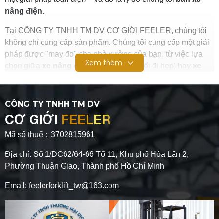
nâng điện
.
Tại CÔNG TY TNHH TM DV CƠ GIỚI FEELER, chúng tôi
không chỉ cung cấp sản phẩm. Chúng tôi cung cấp một giải
pháp được "may đo" cho nhà xưởng của bạn, từ việc lựa
Xem thêm
chọn giữa
xe nâng điện đứng lái
(cho lối đi hẹp) hay
xe
nâng điện ngồi lái
(cho sự linh hoạt), đến việc tư vấn loại
ắc quy (Lithium vs. Axit-chì) để tối đa hóa lợi nhuận.
CÔNG TY TNHH TM DV
Bài viết này sẽ là một hướng dẫn toàn diện, minh bạch về
CƠ GIỚI
FEELER
giá xe nâng điện
và giúp bạn đưa ra quyết định đầu tư
chính xác nhất.
Mã số thuế：3702815961
Địa chỉ: Số 1/DC62/64-66 Tổ 11, Khu phố Hòa Lân 2,
Phường Thuận Giao, Thành phố Hồ Chí Minh
Email: feelerforklift_tw@163.com