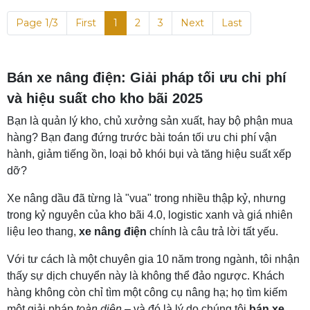
Page 1/3
First
1
2
3
Next
Last
Bán xe nâng điện: Giải pháp tối ưu chi phí
và hiệu suất cho kho bãi 2025
Bạn là quản lý kho, chủ xưởng sản xuất, hay bộ phận mua
hàng? Bạn đang đứng trước bài toán tối ưu chi phí vận
hành, giảm tiếng ồn, loại bỏ khói bụi và tăng hiệu suất xếp
dỡ?
Xe nâng dầu đã từng là "vua" trong nhiều thập kỷ, nhưng
trong kỷ nguyên của kho bãi 4.0, logistic xanh và giá nhiên
liệu leo thang,
xe nâng điện
chính là câu trả lời tất yếu.
Với tư cách là một chuyên gia 10 năm trong ngành, tôi nhận
thấy sự dịch chuyển này là không thể đảo ngược. Khách
hàng không còn chỉ tìm một công cụ nâng hạ; họ tìm kiếm
một giải pháp
toàn diện
– và đó là lý do chúng tôi
bán xe