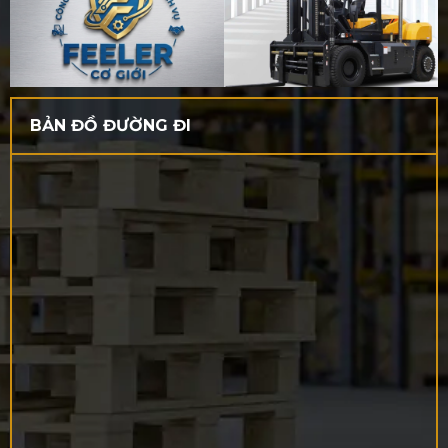
BẢN ĐỒ ĐƯỜNG ĐI
Tại sao xe nâng điện là xu hướng đầu tư tất
yếu của tương lai?
Nhiều doanh nghiệp vẫn còn băn khoăn về chi phí đầu tư
ban đầu của xe nâng điện. Tuy nhiên, nếu nhìn vào tổng chi
phí sở hữu (Total Cost of Ownership - TCO) trong 5 năm, xe
nâng điện lại là lựa chọn kinh tế hơn hẳn.
1. Tiết kiệm chi phí vận hành "khủng"
Nhiên liệu:
Chi phí sạc điện luôn rẻ hơn rất nhiều so
với chi phí đổ dầu diesel hoặc gas. Đặc biệt với các
dòng pin Lithium-ion, bạn có thể sạc nhanh, sạc tranh