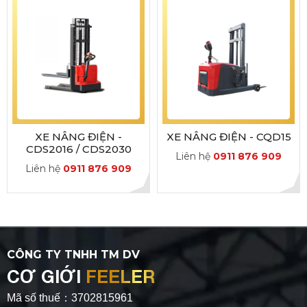
XE NÂNG ĐIỆN -
XE NÂNG ĐIỆN - CQD15
CDS2016 / CDS2030
Liên hệ
0911 876 909
Liên hệ
0911 876 909
CÔNG TY TNHH TM DV
CƠ GIỚI
FEELER
Mã số thuế：3702815961