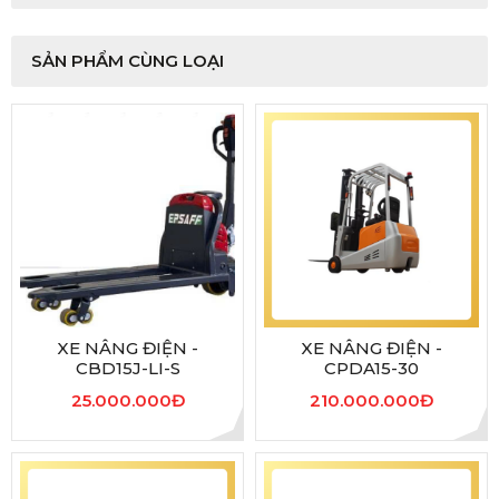
SẢN PHẨM CÙNG LOẠI
XE NÂNG ĐIỆN -
XE NÂNG ĐIỆN -
CBD15J-LI-S
CPDA15-30
25.000.000Đ
210.000.000Đ