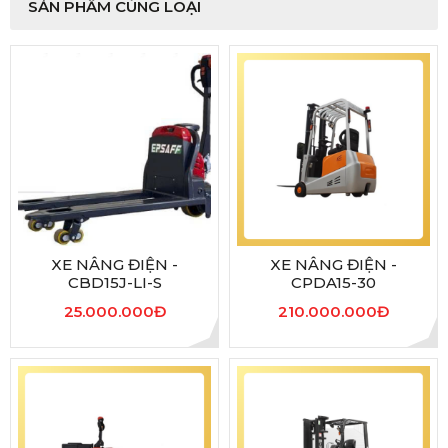
SẢN PHẨM CÙNG LOẠI
XE NÂNG ĐIỆN -
XE NÂNG ĐIỆN -
CBD15J-LI-S
CPDA15-30
25.000.000Đ
210.000.000Đ