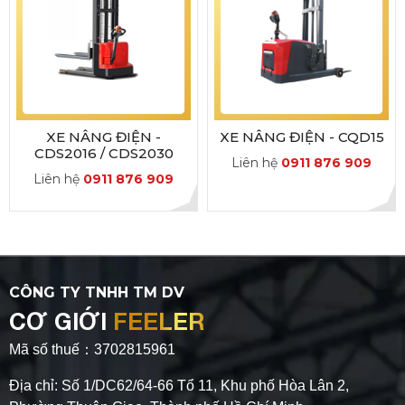
XE NÂNG ĐIỆN -
XE NÂNG ĐIỆN - CQD15
CDS2016 / CDS2030
Liên hệ
0911 876 909
Liên hệ
0911 876 909
CÔNG TY TNHH TM DV
CƠ GIỚI
FEELER
Mã số thuế：3702815961
Địa chỉ: Số 1/DC62/64-66 Tổ 11, Khu phố Hòa Lân 2,