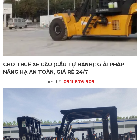
CHO THUÊ XE CẨU (CẨU TỰ HÀNH): GIẢI PHÁP
NÂNG HẠ AN TOÀN, GIÁ RẺ 24/7
Liên hệ:
0911 876 909