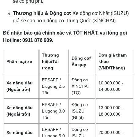
sẽ có phụ phí.
Thương hiệu & Động cơ:
Xe động cơ Nhật (ISUZU)
giá sẽ cao hơn động cơ Trung Quốc (XINCHAI).
Để nhận báo giá chính xác và TỐT NHẤT, vui lòng gọi
Hotline: 0911 876 909.
Thương
Đơn giá tham
Động cơ/
Phân loại xe
hiệu/Tải
khảo
Ắc quy
trọng
(VNĐ/Tháng)
EPSAFF /
Động cơ
Xe nâng dầu
10.000.000 -
Liugong 2.5
XINCHAI
(Ngoài trời)
14.000.000
Tấn
(TQ)
EPSAFF /
Động cơ
Xe nâng dầu
13.000.000 -
Liugong 3.0
ISUZU
(Ngoài trời)
18.000.000
Tấn
(Nhật)
EPSAFF /
Động cơ
Xe nâng dầu
20.000.000 -
Liugong 5.0
ISUZU