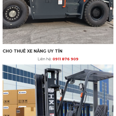
CHO THUÊ XE NÂNG UY TÍN
Liên hệ:
0911 876 909