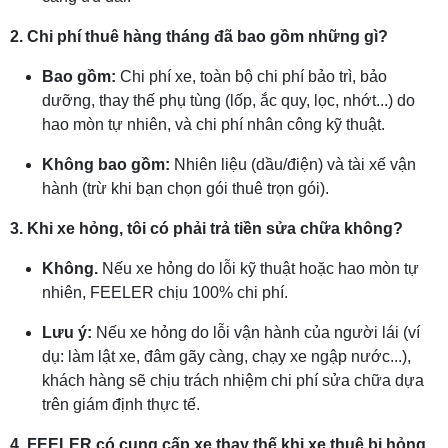
2. Chi phí thuê hàng tháng đã bao gồm những gì?
Bao gồm:
Chi phí xe, toàn bộ chi phí bảo trì, bảo
dưỡng, thay thế phụ tùng (lốp, ắc quy, lọc, nhớt...) do
hao mòn tự nhiên, và chi phí nhân công kỹ thuật.
Không bao gồm:
Nhiên liệu (dầu/điện) và tài xế vận
hành (trừ khi bạn chọn gói thuê trọn gói).
3. Khi xe hỏng, tôi có phải trả tiền sửa chữa không?
Không.
Nếu xe hỏng do lỗi kỹ thuật hoặc hao mòn tự
nhiên, FEELER chịu 100% chi phí.
Lưu ý:
Nếu xe hỏng do lỗi vận hành của người lái (ví
dụ: làm lật xe, đâm gãy càng, chạy xe ngập nước...),
khách hàng sẽ chịu trách nhiệm chi phí sửa chữa dựa
trên giám định thực tế.
4. FEELER có cung cấp xe thay thế khi xe thuê bị hỏng