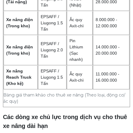
(Tải nặng)
28.000.000
Tấn
(Nhật)
EPSAFF /
Xe nâng điện
Ắc quy
8.000.000 -
Liugong 1.5
(Trong kho)
Axít-chì
12.000.000
Tấn
Pin
EPSAFF /
Xe nâng điện
Lithium
14.000.000 -
Liugong 2.0
(Trong kho)
(Sạc
20.000.000
Tấn
nhanh)
Xe nâng
EPSAFF /
Ắc quy
11.000.000 -
Reach Truck
Liugong 1.5
Axít-chì
16.000.000
(Kho kệ)
Tấn
Bảng giá tham khảo cho thuê xe nâng (Theo loại, động cơ/
ắc quy)
Các dòng xe chủ lực trong dịch vụ cho thuê
xe nâng dài hạn