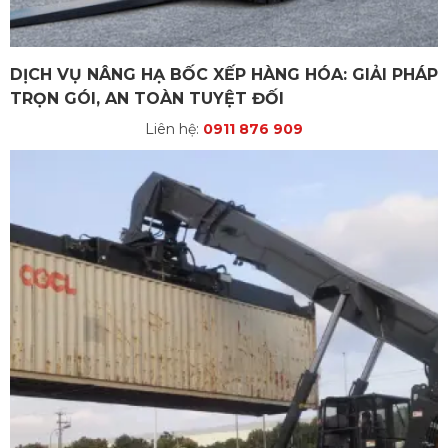
DỊCH VỤ NÂNG HẠ BỐC XẾP HÀNG HÓA: GIẢI PHÁP
TRỌN GÓI, AN TOÀN TUYỆT ĐỐI
Liên hệ:
0911 876 909