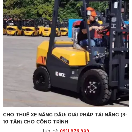
CHO THUÊ XE NÂNG DẦU: GIẢI PHÁP TẢI NẶNG (3-
10 TẤN) CHO CÔNG TRÌNH
Liên hệ:
0911 876 909