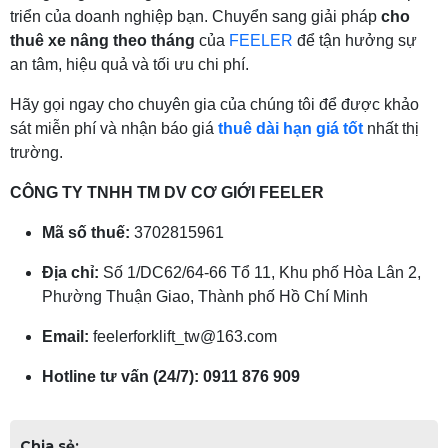
triển của doanh nghiệp bạn. Chuyển sang giải pháp
cho
thuê xe nâng theo tháng
của
FEELER
để tận hưởng sự
an tâm, hiệu quả và tối ưu chi phí.
Hãy gọi ngay cho chuyên gia của chúng tôi để được khảo
sát miễn phí và nhận báo giá
thuê dài hạn giá tốt
nhất thị
trường.
CÔNG TY TNHH TM DV CƠ GIỚI FEELER
Mã số thuế:
3702815961
Địa chỉ:
Số 1/DC62/64-66 Tổ 11, Khu phố Hòa Lân 2,
Phường Thuận Giao, Thành phố Hồ Chí Minh
Email:
feelerforklift_tw@163.com
Hotline tư vấn (24/7):
0911 876 909
Chia sẻ: