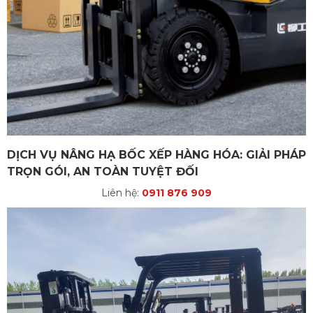
DỊCH VỤ NÂNG HẠ BỐC XẾP HÀNG HÓA: GIẢI PHÁP
TRỌN GÓI, AN TOÀN TUYỆT ĐỐI
Liên hệ:
0911 876 909