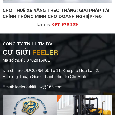
CHO THUÊ XE NÂNG THEO THÁNG: GIẢI PHÁP TÀI
CHÍNH THÔNG MINH CHO DOANH NGHIỆP-160
Liên hệ:
0911 876 909
CÔNG TY TNHH TM DV
CƠ GIỚI
FEELER
Mã số thuế：3702815961
Địa chỉ: Số 1/DC62/64-66 Tổ 11, Khu phố Hòa Lân 2,
Phường Thuận Giao, Thành phố Hồ Chí Minh
Email: feelerforklift_tw@163.com