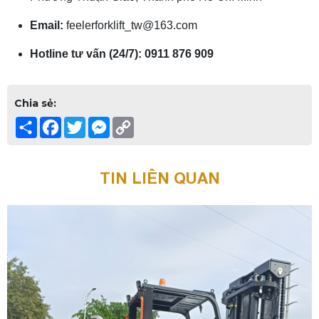
Email:
feelerforklift_tw@163.com
Hotline tư vấn (24/7):
0911 876 909
Chia sẻ:
Share
Facebook
Twitter
Messenger
Copy
Link
TIN LIÊN QUAN