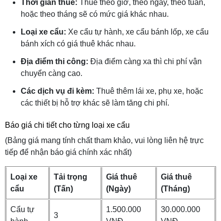
Thời gian thuê:
Thuê theo giờ, theo ngày, theo tuần,
hoặc theo tháng sẽ có mức giá khác nhau.
Loại xe cẩu:
Xe cẩu tự hành, xe cẩu bánh lốp, xe cẩu
bánh xích có giá thuê khác nhau.
Địa điểm thi công:
Địa điểm càng xa thì chi phí vận
chuyển càng cao.
Các dịch vụ đi kèm:
Thuê thêm lái xe, phụ xe, hoặc
các thiết bị hỗ trợ khác sẽ làm tăng chi phí.
Báo giá chi tiết cho từng loại xe cẩu
(Bảng giá mang tính chất tham khảo, vui lòng liên hệ trực
tiếp để nhận báo giá chính xác nhất)
Loại xe
Tải trọng
Giá thuê
Giá thuê
cẩu
(Tấn)
(Ngày)
(Tháng)
Cẩu tự
1.500.000
30.000.000
3