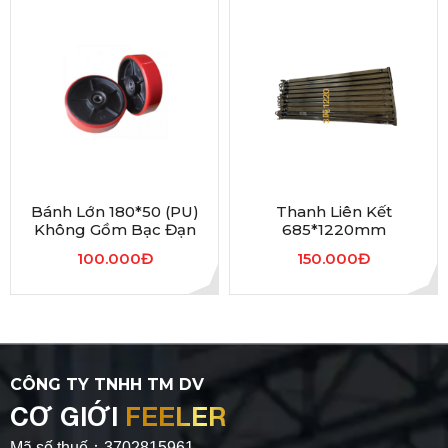
Bánh Lớn 180*50 (PU)
Thanh Liên Kết
Không Gồm Bạc Đạn
685*1220mm
100.000Đ
150.000Đ
CÔNG TY TNHH TM DV
CƠ GIỚI
FEELER
Mã số thuế：3702815961