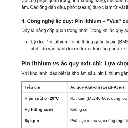
Các bộ phận quan trọng như khung nâng, trục bánh x
âm. Các ống dẫn dầu, phớt (seals) được làm từ vật li
4. Công nghệ ắc quy: Pin lithium – "Vua" c
Đây là nâng cấp quan trọng nhất. Trong khi ắc quy axi
Lý do:
Pin Lithium có hệ thống quản lý pin (BM
nhiệt độ vận hành tối ưu trước khi cho phép xe 
​​​​Pin lithium vs ắc quy axit-chì: Lựa 
Với kho lạnh, đặc biệt là kho âm sâu, pin Lithium gầ
Tiêu chí
Ắc quy Axít-chì (Lead-Acid)
Hiệu suất ở -20°C
Rất kém (Mất 40-50% dung lượ
Hệ thống sưởi
Không có
Sạc pin
Phải sạc ở khu vực riêng (ngoài 