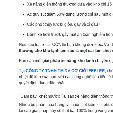
Xe nâng điện thông thường đưa vào kho chỉ 15 p
Ắc quy sụt giảm 50% dung lượng chỉ sau một gi
Các phớt thủy lực bị giòn, gãy và xì dầu?
Bánh xe trơn trượt, gây mất an toàn nghiêm trọ
Nếu câu trả lời là "CÓ", thì bạn không đơn độc. Với 
thường cho kho lạnh âm sâu là một sai lầm chết
Bạn cần một
giải pháp xe nâng kho lạnh
chuyên dụ
Tại
CÔNG TY TNHH TM DV CƠ GIỚI FEELER
, ch
nhiệt độ kho của bạn, với các công nghệ tiên tiến từ
quyết định đúng đắn nhất.
"Cạm bẫy" chết người: Tại sao xe nâng điện thông th
Nhiều bộ phận mua hàng, vì muốn tiết kiệm chi phí, đ
tại sao giải pháp này sẽ thất bại 100% trong vòng vài