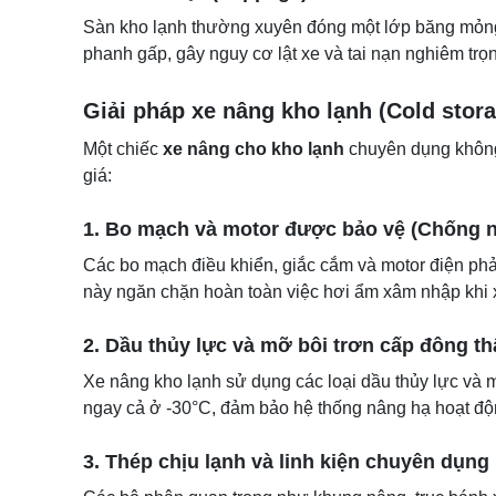
Sàn kho lạnh thường xuyên đóng một lớp băng mỏng.
phanh gấp, gây nguy cơ lật xe và tai nạn nghiêm trọ
Giải pháp xe nâng kho lạnh (Cold stora
Một chiếc
xe nâng cho kho lạnh
chuyên dụng không 
giá:
1. Bo mạch và motor được bảo vệ (Chống 
Các bo mạch điều khiển, giắc cắm và motor điện phải 
này ngăn chặn hoàn toàn việc hơi ẩm xâm nhập khi x
2. Dầu thủy lực và mỡ bôi trơn cấp đông th
Xe nâng kho lạnh sử dụng các loại dầu thủy lực và mỡ
ngay cả ở -30°C, đảm bảo hệ thống nâng hạ hoạt đ
3. Thép chịu lạnh và linh kiện chuyên dụng