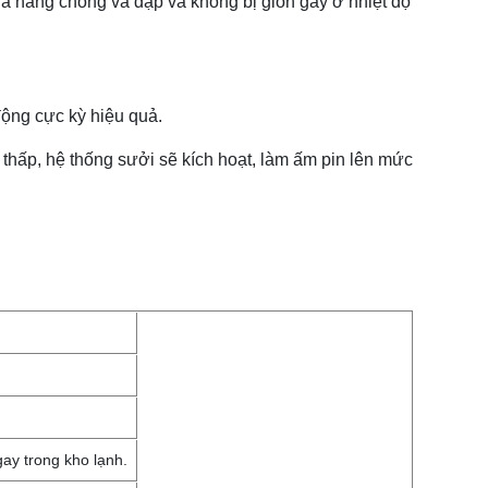
hả năng chống va đập và không bị giòn gãy ở nhiệt độ
 động cực kỳ hiệu quả.
 thấp, hệ thống sưởi sẽ kích hoạt, làm ấm pin lên mức
gay trong kho lạnh.