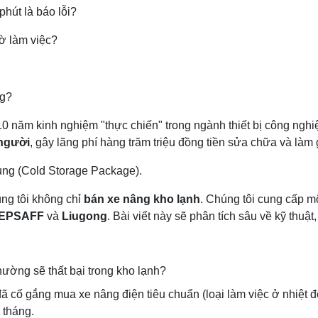
hút là báo lỗi?
ờ làm việc?
ng?
10 năm kinh nghiệm "thực chiến" trong ngành thiết bị công nghiệ
 người
, gây lãng phí hàng trăm triệu đồng tiền sửa chữa và là
ng (Cold Storage Package).
úng tôi không chỉ
bán xe nâng kho lạnh
. Chúng tôi cung cấp mộ
EPSAFF
và
Liugong
. Bài viết này sẽ phân tích sâu về kỹ thuậ
ường sẽ thất bại trong kho lạnh?
ã cố gắng mua xe nâng điện tiêu chuẩn (loại làm việc ở nhiệt đ
 tháng.