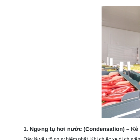
1. Ngưng tụ hơi nước (Condensation) – Kẻ
Đây là yếu tố nguy hiểm nhất. Khi chiếc xe di chuyể