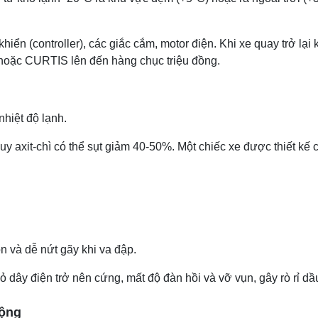
iển (controller), các giắc cắm, motor điện. Khi xe quay trở lạ
hoặc CURTIS lên đến hàng chục triệu đồng.
nhiệt độ lạnh.
y axit-chì có thể sụt giảm 40-50%. Một chiếc xe được thiết kế 
n và dễ nứt gãy khi va đập.
 dây điện trở nên cứng, mất độ đàn hồi và vỡ vụn, gây rò rỉ dầu
động