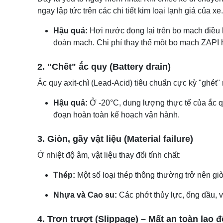
ngay lập tức trên các chi tiết kim loại lạnh giá của xe.
Hậu quả:
Hơi nước đọng lại trên bo mạch điều kh
đoản mạch. Chi phí thay thế một bo mạch ZAPI 
2. "Chết" ắc quy (Battery drain)
Ắc quy axit-chì (Lead-Acid) tiêu chuẩn cực kỳ "ghét" 
Hậu quả:
Ở -20°C, dung lượng thực tế của ắc qu
đoạn hoàn toàn kế hoạch vận hành.
3. Giòn, gãy vật liệu (Material failure)
Ở nhiệt độ âm, vật liệu thay đổi tính chất:
Thép:
Một số loại thép thông thường trở nên giò
Nhựa và Cao su:
Các phớt thủy lực, ống dầu, vỏ
4. Trơn trượt (Slippage) – Mất an toàn lao 