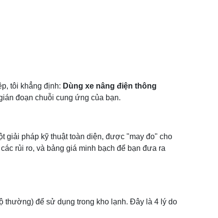
p, tôi khẳng định:
Dùng xe nâng điện thông
m gián đoạn chuỗi cung ứng của bạn.
t giải pháp kỹ thuật toàn diện, được "may đo" cho
t, các rủi ro, và bảng giá minh bạch để bạn đưa ra
ộ thường) để sử dụng trong kho lạnh. Đây là 4 lý do