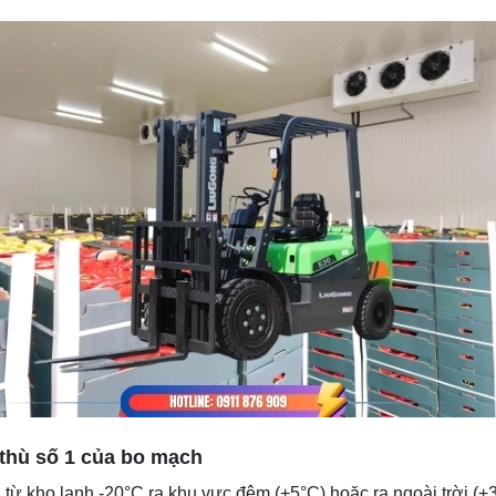
 thù số 1 của bo mạch
n từ kho lạnh -20°C ra khu vực đệm (+5°C) hoặc ra ngoài trời (+