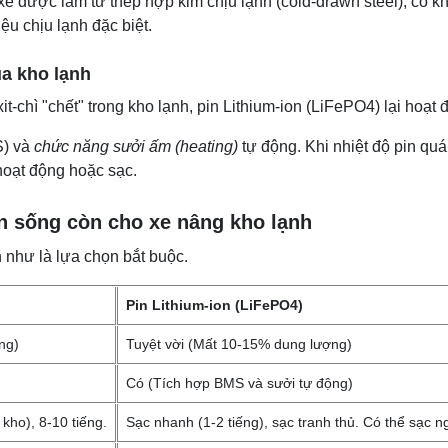
e được làm từ thép hợp kim chịu lạnh (cold-drawn steel), có k
ệu chịu lạnh đặc biệt.
ủa kho lạnh
t-chì "chết" trong kho lạnh, pin Lithium-ion (LiFePO4) lại hoạt
S) và
chức năng sưởi ấm (heating)
tự động. Khi nhiệt độ pin quá
hoạt động hoặc sạc.
chọn sống còn cho xe nâng kho lạnh
n như là lựa chọn bắt buộc.
Pin Lithium-ion (LiFePO4)
ng)
Tuyệt vời (Mất 10-15% dung lượng)
Có (Tích hợp BMS và sưởi tự động)
kho), 8-10 tiếng.
Sạc nhanh (1-2 tiếng), sạc tranh thủ. Có thể sạc n