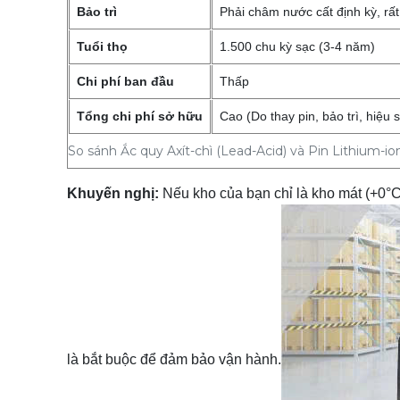
Bảo trì
Phải châm nước cất định kỳ, rất
Tuổi thọ
1.500 chu kỳ sạc (3-4 năm)
Chi phí ban đầu
Thấp
Tổng chi phí sở hữu
Cao (Do thay pin, bảo trì, hiệu 
So sánh Ắc quy Axít-chì (Lead-Acid) và Pin Lithium-i
Khuyến nghị:
Nếu kho của bạn chỉ là kho mát (+0°C
là bắt buộc để đảm bảo vận hành.